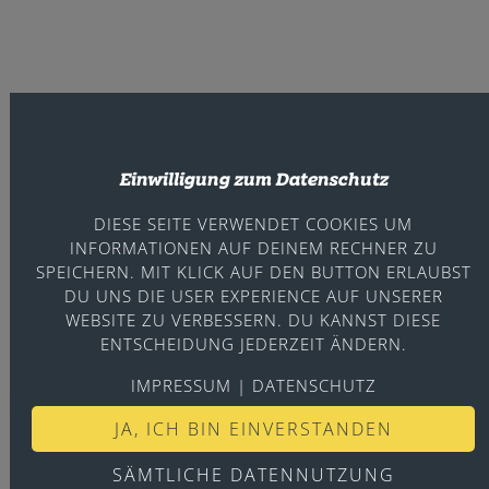
Warum dieser Kanal?
Einwilligung zum Datenschutz
HERZLICH WILLKOMMEN AUF UNSERER WEBSITE.
DER YOUTUBE-KANAL
"AUS GLAUBEN LEBEN"
DIESE SEITE VERWENDET COOKIES UM
INFORMATIONEN AUF DEINEM RECHNER ZU
SOLL CHRISTEN IM GLAUBEN STÄRKEN, DAZU
SPEICHERN. MIT KLICK AUF DEN BUTTON ERLAUBST
ERMUTIGEN JEDEN TAG MEHR AUS GLAUBEN ZU
DU UNS DIE USER EXPERIENCE AUF UNSERER
LEBEN UND FEST AUF GOTT ZU VERTRAUEN. UM
WEBSITE ZU VERBESSERN. DU KANNST DIESE
DAS ZU FÖRDERN MACHEN WIR VIDEO-
ENTSCHEIDUNG JEDERZEIT ÄNDERN.
BOTSCHAFTEN UND BIETEN GELEGENTLICH
LIVESTREAMS AN. SCHAU DICH EINFACH MAL UM.
IMPRESSUM
|
DATENSCHUTZ
JA, ICH BIN EINVERSTANDEN
VIDEO ANSEHEN
SÄMTLICHE DATENNUTZUNG